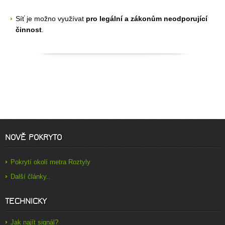
Síť je možno využívat
pro legální a zákonům neodporující
činnost
.
NOVĚ POKRYTO
Pokrytí okolí metra Roztyly
Další články..
TECHNICKY
Jak najít signál?