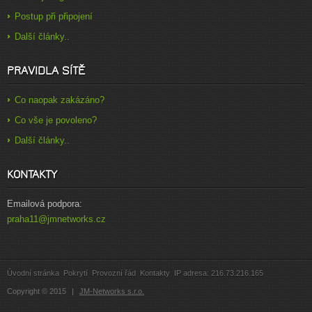
Postup při připojení
Další články..
PRAVIDLA SÍTĚ
Co naopak zakázáno?
Co vše je povoleno?
Další články..
KONTAKTY
Emailová podpora:
praha11@jmnetworks.cz
Úvodní stránka
Pokrytí
Provozní řád
Kontakty
IP adresa: 216.73.216.165
Copyright
©
2015
|
JM-Networks s.r.o.