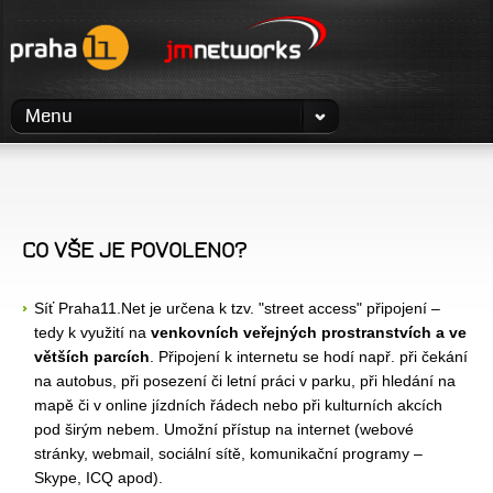
Menu
CO VŠE JE POVOLENO?
Síť Praha11.Net je určena k tzv. "street access" připojení –
tedy k využití na
venkovních veřejných prostranstvích a ve
větších parcích
. Připojení k internetu se hodí např. při čekání
na autobus, při posezení či letní práci v parku, při hledání na
mapě či v online jízdních řádech nebo při kulturních akcích
pod širým nebem. Umožní přístup na internet (webové
stránky, webmail, sociální sítě, komunikační programy –
Skype, ICQ apod).