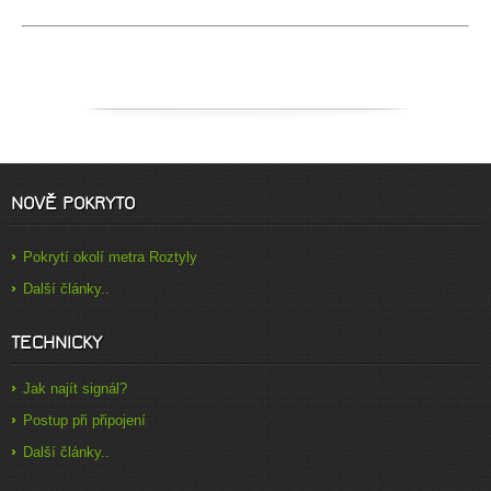
NOVĚ POKRYTO
Pokrytí okolí metra Roztyly
Další články..
TECHNICKY
Jak najít signál?
Postup při připojení
Další články..