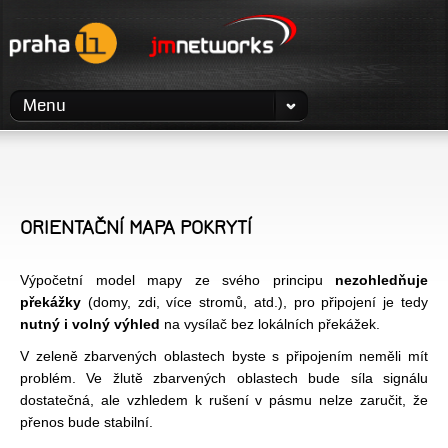
Menu
ORIENTAČNÍ MAPA POKRYTÍ
Výpočetní model mapy ze svého principu
nezohledňuje
překážky
(domy, zdi, více stromů, atd.), pro připojení je tedy
nutný i volný výhled
na vysílač bez lokálních překážek.
V zeleně zbarvených oblastech byste s připojením neměli mít
problém. Ve žlutě zbarvených oblastech bude síla signálu
dostatečná, ale vzhledem k rušení v pásmu nelze zaručit, že
přenos bude stabilní.