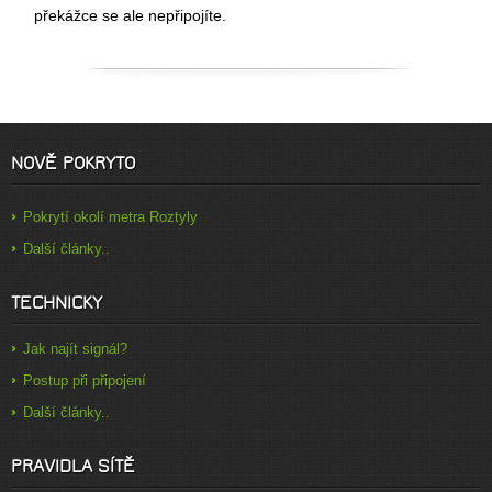
překážce se ale nepřipojíte.
NOVĚ POKRYTO
Pokrytí okolí metra Roztyly
Další články..
TECHNICKY
Jak najít signál?
Postup při připojení
Další články..
PRAVIDLA SÍTĚ