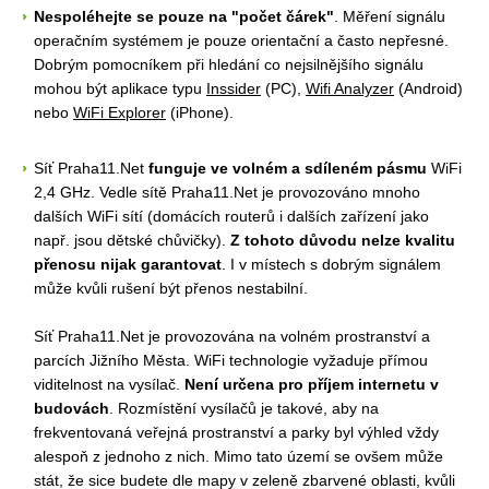
Nespoléhejte se pouze na "počet čárek"
. Měření signálu
operačním systémem je pouze orientační a často nepřesné.
Dobrým pomocníkem při hledání co nejsilnějšího signálu
mohou být aplikace typu
Inssider
(PC),
Wifi Analyzer
(Android)
nebo
WiFi Explorer
(iPhone).
Síť Praha11.Net
funguje ve volném a sdíleném pásmu
WiFi
2,4 GHz. Vedle sítě Praha11.Net je provozováno mnoho
dalších WiFi sítí (domácích routerů i dalších zařízení jako
např. jsou dětské chůvičky).
Z tohoto důvodu nelze kvalitu
přenosu nijak garantovat
. I v místech s dobrým signálem
může kvůli rušení být přenos nestabilní.
Síť Praha11.Net je provozována na volném prostranství a
parcích Jižního Města. WiFi technologie vyžaduje přímou
viditelnost na vysílač.
Není určena pro příjem internetu v
budovách
. Rozmístění vysílačů je takové, aby na
frekventovaná veřejná prostranství a parky byl výhled vždy
alespoň z jednoho z nich. Mimo tato území se ovšem může
stát, že sice budete dle mapy v zeleně zbarvené oblasti, kvůli