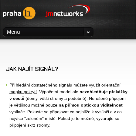
Menu
JAK NAJÍT SIGNÁL?
Při hledání dostatečného signálu můžete využít
orientační
mapku pokrytí
. Výpočetní model ale
nezohledňuje překážky
v cestě
(domy, větší stromy a podobně). Nerušené připojení
je většinou možné pouze
na přímou optickou viditelnost
vysílače. Pokuste se připojovat co nejblíže k vysílači a v co
nejvíce "zeleném" místě. Pokud je to možné, vyvarujte se
připojení skrz stromy.